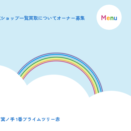
M
e
n
u
覧
ショップ一覧
買取について
オーナー募集
箕ノ手 1番プライムツリー赤