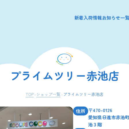
新着入荷情報
お知らせ一
プライムツリー赤池店
TOP
>
ショップ一覧
>
プライムツリー赤池店
〒470-0126
住所
愛知県日進市赤池町
池３階