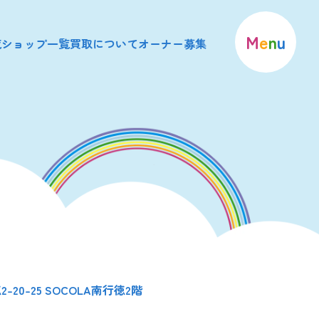
M
e
n
u
覧
ショップ一覧
買取について
オーナー募集
】
20-25 SOCOLA南行徳2階