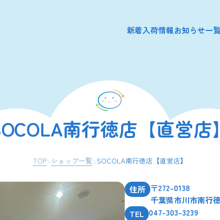
新着入荷情報
お知らせ一
SOCOLA南行徳店【直営店
TOP
>
ショップ一覧
>
SOCOLA南行徳店【直営店】
〒272-0138
住所
千葉県市川市南行徳2-
047-303-3239
TEL