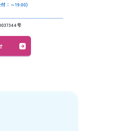
受付：～19:00)
0037344号
せ